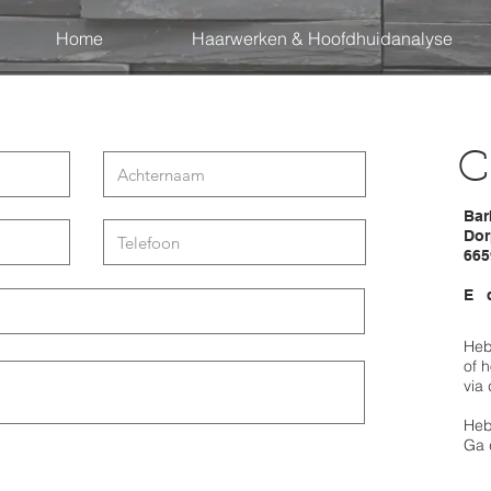
Home
Haarwerken & Hoofdhuidanalyse
C
Bar
Dor
665
E
Heb
of 
via 
Heb
Ga 