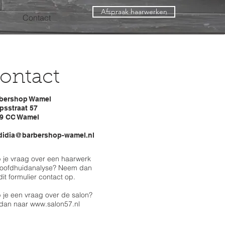
Afspraak haarwerken
Contact
ontact
bershop Wamel
psstraat 57
9 CC Wamel
didia@barbershop-wamel.nl
 je vraag over een haarwerk
hoofdhuidanalyse? Neem dan
dit formulier contact op.
 je een vraag over de salon?
dan naar
www.salon57.nl